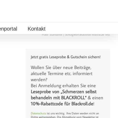
nportal
Kontakt
Pfad:
Startseite
Schlagwort:
Blackroll Matratze Test
Jetzt gratis Leseprobe & Gutschein sichern!
Wollen Sie über neue Beiträge,
aktuelle Termine etc. informiert
werden?
Bei Anmeldung erhalten Sie eine
Leseprobe von „Schmerzen selbst
behandeln mit BLACKROLL“
& einen
10%-Rabattcode für Blackroll.de
!
Datenschutz
ist uns wichtig. Ihre Daten werden nicht an
Dritte weitergegeben. Die Abmeldung vom Newsletter ist