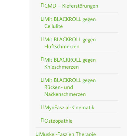
CMD – Kieferstörungen
Mit BLACKROLL gegen
Cellulite
Mit BLACKROLL gegen
Hüftschmerzen
Mit BLACKROLL gegen
Knieschmerzen
Mit BLACKROLL gegen
Rücken- und
Nackenschmerzen
MyoFaszial-Kinematik
Osteopathie
Muskel-Faszien Therapie