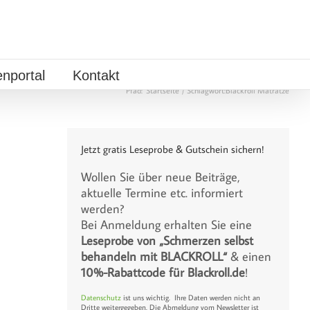
nportal
Kontakt
Pfad:
Startseite
Schlagwort:
Blackroll Matratze
Jetzt gratis Leseprobe & Gutschein sichern!
Wollen Sie über neue Beiträge,
aktuelle Termine etc. informiert
werden?
Bei Anmeldung erhalten Sie eine
Leseprobe von „Schmerzen selbst
behandeln mit BLACKROLL“
& einen
10%-Rabattcode für Blackroll.de
!
Datenschutz
ist uns wichtig. Ihre Daten werden nicht an
Dritte weitergegeben. Die Abmeldung vom Newsletter ist